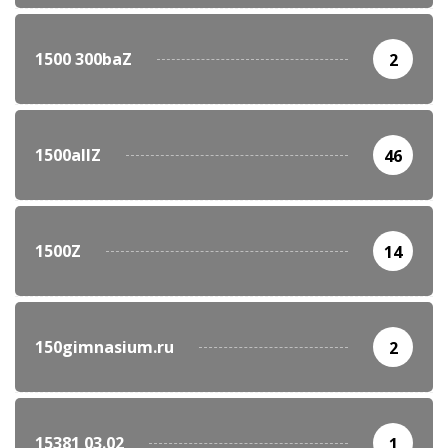
1500 300baZ
2
1500allZ
46
1500Z
14
150gimnasium.ru
2
15381 03.02
1