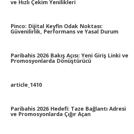
ve Hızlı Çekim Yenilikleri
July 27, 2026
Pinco: Dijital Keyfin Odak Noktası:
Güvenilirlik, Performans ve Yasal Durum
July 23, 2026
Paribahis 2026 Bakış Açısı: Yeni Giriş Linki ve
Promosyonlarda Dönüştürücü
July 21, 2026
article_1410
July 15, 2026
Paribahis 2026 Hedefi: Taze Bağlantı Adresi
ve Promosyonlarda Çığır Açan
July 14, 2026