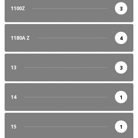
1100Z
3
1180A Z
4
13
3
14
1
15
1