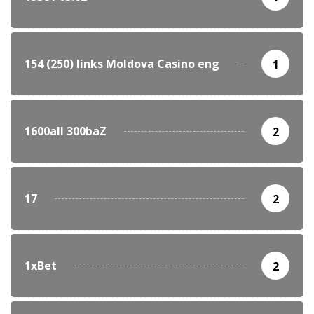
154 (250) links Moldova Casino eng
1
1600all 300baZ
2
17
2
1xBet
2